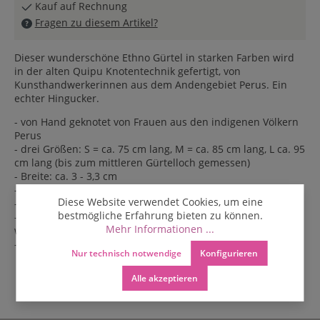
Kauf auf Rechnung
Fragen zu diesem Artikel?
Dieser wunderschöne Ethno Gürtel in starken Farben wird
in der alten Quipu Knotentechnik gefertigt, von
Kunsthandwerkerinnen aus dem Andengebiet Perus. Ein
echter Hingucker.
- von Hand geknotet von Frauen aus den indigenen Völkern
Perus
- drei Größen: S = ca. 75 cm lang, M = ca. 85 cm lang, L ca. 95
cm lang (bis zum mittleren Gürtelloch gemessen)
- Breite: ca. 3 - 3,3 cm
- erhältlich in vielen Farbkombinationen
Diese Website verwendet Cookies, um eine
- aus Nylonfäden
bestmögliche Erfahrung bieten zu können.
- Unisex Gürtel - kann von Frauen und Männer getragen
Mehr Informationen ...
werden
- auch als Golfgürtel oder Outdoorgürtel geeignet
Nur technisch notwendige
Konfigurieren
Alle akzeptieren