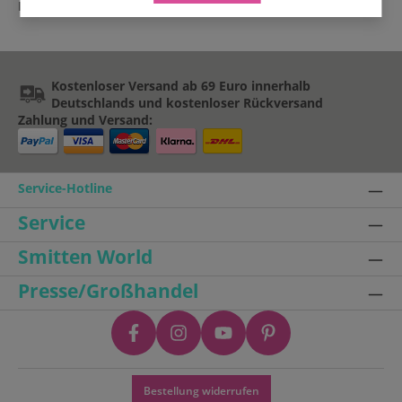
Mandala
verlieben – garantiert!
Kostenloser Versand ab 69 Euro innerhalb
Deutschlands und kostenloser Rückversand
Zahlung und Versand:
Service-Hotline
Service
Smitten World
Presse/Großhandel
Bestellung widerrufen