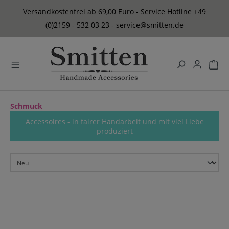
alt springen
Versandkostenfrei ab 69,00 Euro - Service Hotline +49
(0)2159 - 532 03 23 - service@smitten.de
Schmuck
Accessoires - in fairer Handarbeit und mit viel Liebe
produziert