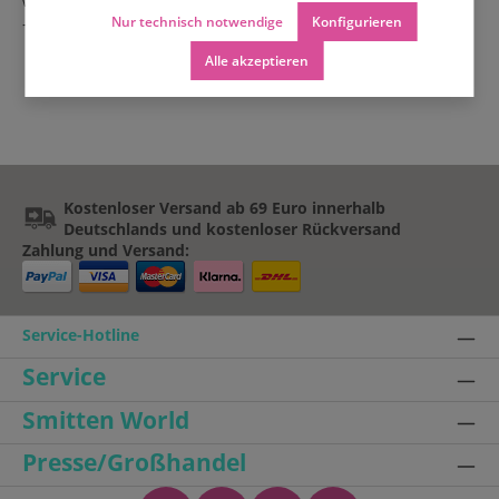
werden
Nur technisch notwendige
Konfigurieren
- auch als Golfgürtel beliebt
Alle akzeptieren
Kostenloser Versand ab 69 Euro innerhalb
Deutschlands und kostenloser Rückversand
Zahlung und Versand:
Service-Hotline
Service
Smitten World
Presse/Großhandel