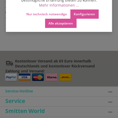
bestmögliche Erfahrung bieten zu können.
- Pflege: Trocken reinigen
Mehr Informationen ...
- Unisex Gürtel - kann von Frauen und Männer getragen
werden
Nur technisch notwendige
Konfigurieren
- auch als Golfgürtel beliebt
Alle akzeptieren
Kostenloser Versand ab 69 Euro innerhalb
Deutschlands und kostenloser Rückversand
Zahlung und Versand:
Service-Hotline
Service
Smitten World