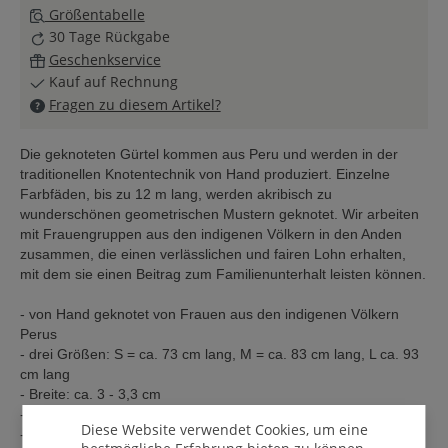
Größentabelle
30 Tage Rückgabe
Geschenkservice
Kauf auf Rechnung
Fragen zu diesem Artikel?
Die geknoteten Gürtel kommen aus Peru und werden in der
traditionellen Knotentechnik von Hand produziert. Einzelne
Farbfäden, bis zu 12 m lang, werden akribisch zu
wunderschönen geometrischen Mustern geknotet. Wir arbeiten
mit Frauengruppen aus den indigenen Völkern in den Anden
zusammen, die einen verlässlichen und fairen Lohn erhalten,
mit dem sie einen Beitrag zum Familienunterhalt leisten können.
- von Hand geknotet von Frauen aus den indigenen Völkern
Perus
- drei Größen: S = ca. 73 cm lang, M = ca. 83 cm lang, L ca. 93
cm lang
- Breite: ca. 3 - 3,3 cm
- erhältlich in vielen Farbkombinationen
Diese Website verwendet Cookies, um eine
- aus Nylonfäden