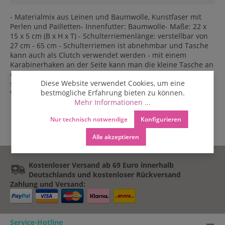
- Materialmix aus Leinen und Baumwolle, Kunstfaser mit
Perlen und Pailletten- Innenfutter: Baumwolle- Maße: 22 x
15 x 5 cm (B x H x T) - Schulterriemenlänge: verstellbar von
27 cm - 65 cm - Schulterriemen ist abnehmbar und Tasche
kann auch als Clutch verwendet werden - mit einem
Karabinerhaken an der Seite kann man die kleine Tasche an
einem Ring in der großen Shary Tasche einhaken und sie
Diese Website verwendet Cookies, um eine
somit diebstahlsicher in der großen Tasche machen -
bestmögliche Erfahrung bieten zu können.
Verschlussart: Reissverschluss- Faire Handarbeit aus Indien
Mehr Informationen ...
Nur technisch notwendige
Konfigurieren
Alle akzeptieren
Kostenloser Versand ab 69 Euro innerhalb
Deutschlands und kostenloser Rückversand
Zahlung und Versand:
Service-Hotline